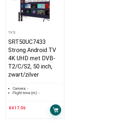
TV'S
SRT50UC7433
Strong Android TV
4K UHD met DVB-
T2/C/S2, 50 inch,
zwart/zilver
Camera:
-
Flight time (m):
-
€
417.06