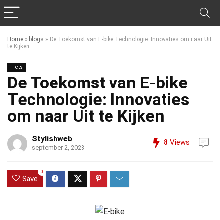
Home
»
blogs
»
De Toekomst van E-bike Technologie: Innovaties om naar Uit
te Kijken
Fiets
De Toekomst van E-bike
Technologie: Innovaties
om naar Uit te Kijken
Stylishweb
8
Views
september 2, 2023
0
Save