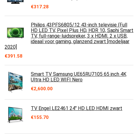
€
317.28
Philips 43PFS6805/12 43-inch televisie (Full
HD LED TV, Pixel Plus HD, HDR 10, Saphi Smart
TV, full-range-luidspreker, 3 x HDMI, 2 x USB,
ideaal voor gaming, glanzend zwart [modeljaar
2020]
€
391.58
Smart TV Samsung UE65RU7105 65 inch 4K
Ultra HD LED WIFI Nero
€
2,600.00
TV Engel LE2461 24" HD LED HDMI zwart
€
155.70