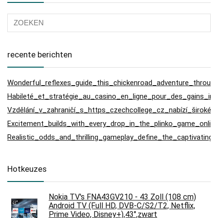
recente berichten
Wonderful_reflexes_guide_this_chickenroad_adventure_through_
Habileté_et_stratégie_au_casino_en_ligne_pour_des_gains_ina
Vzdělání_v_zahraničí_s_https_czechcollege_cz_nabízí_široké
Excitement_builds_with_every_drop_in_the_plinko_game_online
Realistic_odds_and_thrilling_gameplay_define_the_captivating
Hotkeuzes
Nokia TV's FNA43GV210 - 43 Zoll (108 cm)
Android TV (Full HD, DVB-C/S2/T2, Netflix,
Prime Video, Disney+),43",zwart